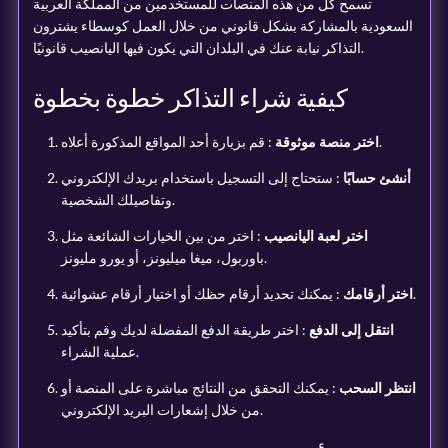
تسمح كل من هذه المنصات للمستخدمين من المملكة العربية
السعودية بالمشاركة بشكل قانوني من خلال العمل كوسطاء يشترون
التذاكر نيابة عنك في البلدان التي يكون فيها اليانصيب قانونيًا.
كيفية شراء التذاكر خطوة بخطوة
: قم بزيارة أحد المواقع المذكورة أعلاه.
اختر منصة موثوقة
أنشئ حسابًا
: ستحتاج إلى التسجيل باستخدام بريدك الإلكتروني
وتفاصيلك الشخصية.
اختر لعبة اليانصيب
: اختر من بين الخيارات الشائعة مثل
باوربول، ميغا ميليونز، أو يورو مليونز.
: يمكنك تحديد أرقام حظك أو اختيار أرقام عشوائية.
اختر أرقامك
انتقل إلى الدفع
: اختر طريقة الدفع المفضلة لديك وقم بتأكيد
عملية الشراء.
انتظر السحب
: يمكنك التحقق من النتائج مباشرة على المنصة أو
من خلال إشعارات البريد الإلكتروني.