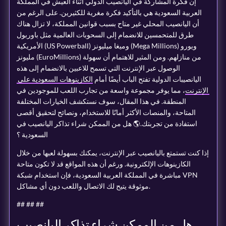
إن فكرة المشاركة في اليانصيب الدولي أثناء العيش في المملكة
العربية السعودية هي بالتأكيد فكرة مغرية للكثيرين. على الرغم من
أن اليانصيب المحلي غير متاح بسبب قوانين المملكة، لا تزال هناك
طرق للمتحمسين للانضمام إلى السحوبات العالمية مثل باوربول
الأمريكية (US Powerball) وميغا ميليونز (Mega Millions) ويورو
مليونز (EuroMillions) من منازلهم. ومن المثير للاهتمام أن سهولة
الوصول عبر الإنترنت التي تسمح للاعبين بالانضمام إلى هذه
اليانصيبات الدولية تفتح الباب أيضًا أمام
الكازينوهات السعودية على
الإنترنت
، مما يوفر مجموعة واسعة من تجارب اللعب للموجودين في
المنطقة. في هذا المقال، سوف نستكشف الخيارات المختلفة
المتاحة، والمنصات الأكثر أمانًا للاستخدام، ونصائح لتحقيق أقصى
استفادة من تجربتك.🌎 هل من الممكن شراء تذاكر اليانصيب في
السعودية ؟
إذا كنت تستمتع باليانصيب عبر الإنترنت، يمكنك بسهولة لعبها من خلال
الكازينوهات الإلكترونية. ورغم أن هذه المواقع قد لا تكون متاحة
مباشرة في المملكة العربية السعودية، فإن استخدام شبكة VPN
موثوقة يتيح لك الاتصال واللعب دون أي مشاكل.
#
# #
# #
#
هل من الممكن شراء تذاكر اليانصيب