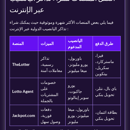
عبر الإنترنت
فيما يلي بعض المنصات الأكثر شهرة وموثوقية حيث يمكنك شراء
تذاكر اليانصيب الدولية عبر الإنترنت :
اليانصيب
طرق الدفع
الميزات
المنصة
المدعوم
فيزا،
باوربول،
تذاكر
ماستركارد،
يورو مليونز،
رسمية،
TheLotter
سكريل،
ميغا ميليونز
معاملات آمنة
بيتكوين
خصومات
يورو
باي بال، نتلر،
على
جاكبوت،
Lotto Agent
تحويل بنكي
المشتريات
سوبر إينالوتو
بالجملة
باوربول، ميغا
دفعات
بطاقة ائتمان،
ميليونز، يورو
فورية،
Jackpot.com
تحويل بنكي
مليونز
وصول سهل