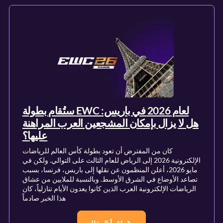
ستُقام بطولة EWC لعام 2026 في باريس:
هل لا يزال بإمكان المشجعين العرب المراهنة
عليها؟
كان من المفترض أن تعود بطولة كأس العالم للرياضات
الإلكترونية 2026 إلى الرياض للعام الثالث على التوالي. ولكن في
مايو 2026، أعلن المنظمون عن نقلها إلى باريس، فرنسا، بسبب
تصاعد الأوضاع في الشرق الأوسط. وبالنسبة للملايين من عشاق
الرياضات الإلكترونية العرب الذين كانوا يعدون الأيام تنازلياً، كان
هذا الخبر صادماً