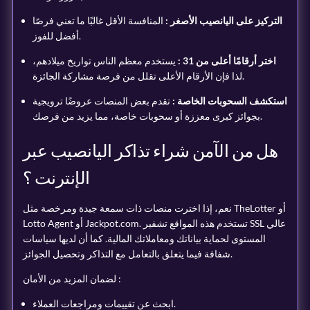
التركيز على اليانصيب الأصغر :
المنافسة الأقل غالبًا ما تعني فرصًا
أفضل للفوز.
اختر أرقامًا أعلى من 31 :
يستخدم معظم الناس تواريخ ميلادهم،
لذا فإن الأرقام الأعلى تقلل من فرصة مشاركة الجائزة.
استكشف السحوبات الخاصة :
تقدم بعض المنصات عروضًا ترويجية
بجوائز كبرى معززة أو سحوبات خاصة، مما يزيد من فرصك.
هل من الآمن شراء تذاكر اليانصيب عبر
الإنترنت ؟
نعم، إذا اخترت منصات ذات سمعة جيدة ومرخصة مثل TheLotter أو
Lotto Agent أو Jackpot.com. تستخدم هذه المواقع تشفير SSL عالي
المستوى لحماية بياناتك ومعاملاتك المالية. كما أن لديها سياسات
شفافة فيما يتعلق بالتعامل مع التذاكر وتحصيل الجوائز.
لضمان المزيد من الأمان :
ابحث عن تقييمات ومراجعات العملاء.