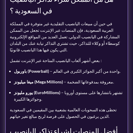
في السعودية ؟
في حين أن مبيعات اليانصيب التقليدية غير متوفرة في المملكة
العربية السعودية، فإن المنصات عبر الإنترنت تجعل من الممكن
المشاركة في اليانصيب الدولي. تعمل العديد من المواقع الإلكترونية
كوسطاء أو وكلاء للتذاكر، حيث تشتري التذاكر نيابة عنك من البلدان
التي يكون فيها هذا اليانصيب قانونيًا.
بعض أشهر ألعاب اليانصيب المتاحة عبر الإنترنت تشمل :
– واحدة من أكبر الجوائز الكبرى في العالم.
باوربول (Powerball)
– معروفة بمدفوعاتها الضخمة.
ميغا ميليونز (Mega Millions)
– تشتهر بانتشارها على مستوى أوروبا
يورو مليونز (EuroMillions)
وجوائزها الكبيرة.
تحظى هذه السحوبات العالمية بشعبية بين المقيمين في السعودية
الذين يرغبون في الحصول على فرصة لربح مبالغ تغير حياتهم.
أفضل المنصات لشراء تذاكر اليانصيب