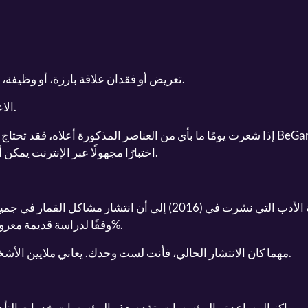
تعريض أو فقدان علاقة بارزة، أو وظيفة، أو فرصة تعليمية أو مهنية بسبب القمار.
الاعتماد على الآخرين لحل مشاكل القمار.
إذا شعرت يومًا ما بأي من العناصر المذكورة أعلاه، فقد تحتاج إلى ال
اختبارًا مجهولًا عبر الإنترنت يمكن أن يوفر رؤى إضافية حول عاداتك في القمار.
وفقًا لدراسة قديمة معروفة نُشرت في عام 1998، كان انتشارها 4.7%.
مهما كان الانتشار الحالي، فأنت لست وحدك. يعاني ملايين الأشخاص في جميع أنحاء العالم من إدمان القمار.
ة بمراكز المساعدة والمؤسسات. تقدم هذه المؤسسات خدمات التأهي