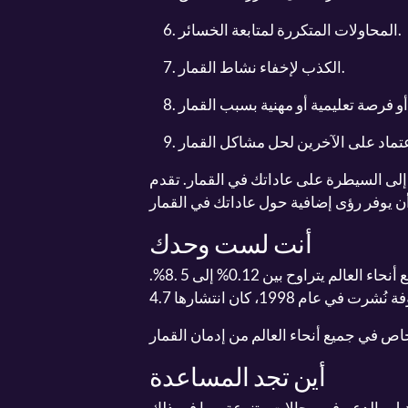
المحاولات المتكررة لمتابعة الخسائر.
الكذب لإخفاء نشاط القمار.
سيطرة على عاداتك في القمار. تقدم BeGambleAware
أنت لست وحدك
تشير مراجعة الأدب التي نشرت في (2016) إلى أن انتشار مشاكل القمار في جميع أنحاء العالم يتراوح بين 0.12% إلى 5 .8%.
أين تجد المساعدة
ل والدعم في مجالات متنوعة، بما في ذلك