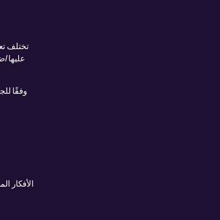
تختلف تعر
للطب النفسي (APA) عليها
اض
وفقًا لل
الأفكار الم