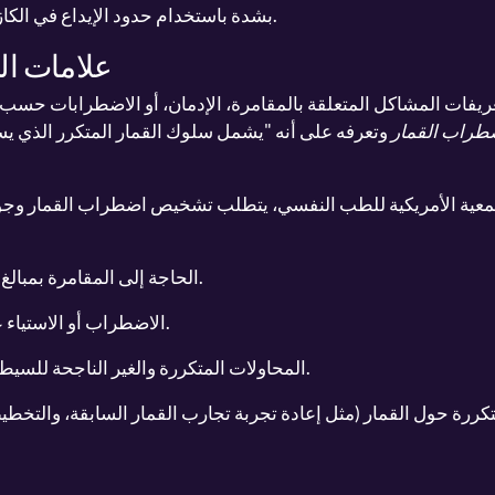
بشدة باستخدام حدود الإيداع في الكازينو عبر الإنترنت والحدود المرتبطة بالوقت.
علامات ا
يفات المشاكل المتعلقة بالمقامرة، الإدمان، أو الاضطرابات حسب ا
طراب القمار
وتعرفه على أنه "يشمل سلوك القمار المتكرر الذي ي
جمعية الأمريكية للطب النفسي، يتطلب تشخيص اضطراب القمار وجود ما
الحاجة إلى المقامرة بمبالغ مالية متزايدة لتحقيق الإثارة المطلوبة.
الاضطراب أو الاستياء عند محاولة تقليل أو التوقف عن القمار.
المحاولات المتكررة والغير الناجحة للسيطرة على القمار أو تقليله أو التوقف عنه.
تكررة حول القمار (مثل إعادة تجربة تجارب القمار السابقة، والتخطيط 