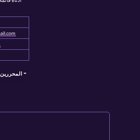
ail.com
m
المحررين ل