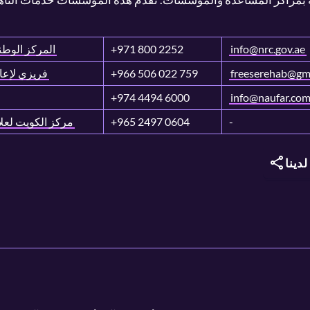
info@nrc.gov.ae
+971 800 2252
المركز الوطن
freeserehab@gm
+966 506 022 759
فريزي لإعاد
+974 4494 6000
info@naufar.co
-
+965 2497 0604
مركز الكويت لعلا
دينا