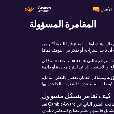
الأخبار
المقامرة المسؤولة
ك، هناك أوقات تصبح فيها اللعبة أكثر من
في Casinos-arabic.com، نشجع على المقامرة المسؤولة. جميع الكازينوهات، مواقع البوكر، ومواقع المراهنات الرياضية التي
لة ومشاكل القمار. تفضل بالنظر، التأمل،
وطلب المساعدة إذا شعرت بالحاجة إليها!
كيف تقامر بشكل مسؤول
تعد GambleAware المنظمة غير الربحية الرائدة في المملكة المتحدة المكرسة لتعليم الناس ومكافحة الضرر الناتج عن
 تشمل قائمتهم
عشر نصائح للمقامرة بأمان