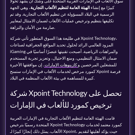
سوق الألعاب في الإمارات العربية المتحدة على وشك أن يشهد تحولًا
كبيرًا مع إنشاء
الهيئة العامة لتنظيم الألعاب التجارية
، وهي الجهة
الرسمية في البلاد المسؤولة عن تنظيم الألعاب التجارية. وقد تم
تكليفها بتنظيم وترخيص عمليات الألعاب لضمان الامتثال لمعايير
صارمة من الأمان والنزاهة.
في طليعة هذا السوق المتطور تأتي شركة Xpoint Technology،
المزود العالمي الرائد لحلول تحديد المواقع الجغرافية لصناعات
iGaming والمراهنات الرياضية. أصبحت تقنيتها عنصرًا أساسيًا في
ضمان الامتثال التنظيمي، ومنع الاحتيال، وتعزيز تجربة المستخدم
للمشغلين المرخصين و
كازينوهات الإمارات
. إن موافقتها الأخيرة
كمورد مرخص لخدمات الألعاب في الإمارات ستمنح Xpoint فرصة
كبيرة للمساهمة في بيئة الألعاب المنظمة في البلاد.
شركة Xpoint Technology تحصل على
ترخيص كمورد للألعاب في الإمارات
قامت الهيئة العامة لتنظيم الألعاب التجارية في الإمارات العربية
المتحدة رسميًا بترخيص Xpoint Technology كمورد معتمد لخدمات
الألعاب. يمثل ذلك إنجازًا كبيرًا لـ Xpoint، حيث يؤكد أهليتها لتقديم