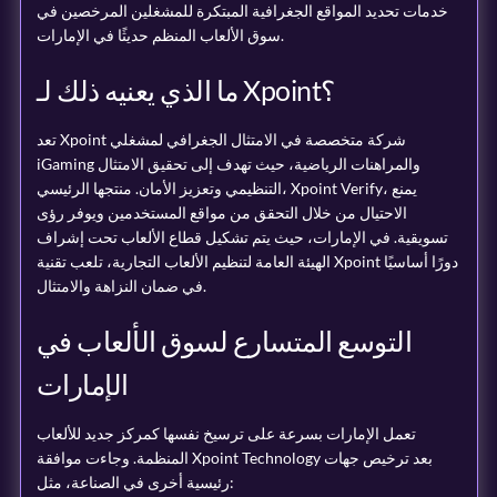
خدمات تحديد المواقع الجغرافية المبتكرة للمشغلين المرخصين في
سوق الألعاب المنظم حديثًا في الإمارات.
ما الذي يعنيه ذلك لـ Xpoint؟
تعد Xpoint شركة متخصصة في الامتثال الجغرافي لمشغلي
iGaming والمراهنات الرياضية، حيث تهدف إلى تحقيق الامتثال
التنظيمي وتعزيز الأمان. منتجها الرئيسي، Xpoint Verify، يمنع
الاحتيال من خلال التحقق من مواقع المستخدمين ويوفر رؤى
تسويقية. في الإمارات، حيث يتم تشكيل قطاع الألعاب تحت إشراف
الهيئة العامة لتنظيم الألعاب التجارية، تلعب تقنية Xpoint دورًا أساسيًا
في ضمان النزاهة والامتثال.
التوسع المتسارع لسوق الألعاب في
الإمارات
تعمل الإمارات بسرعة على ترسيخ نفسها كمركز جديد للألعاب
المنظمة. وجاءت موافقة Xpoint Technology بعد ترخيص جهات
رئيسية أخرى في الصناعة، مثل: