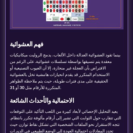
فهم العشوائية
بينما تقود العشوائية العدالة داخل الألعاب، يدمج الروليت ميكانيكيات
معقدة يتم تنسيقها بواسطة تسلسلات عشوائية. على الرغم من
الافتراض بأن العجلة غير منحازة، إلا أن العيوب التصنيعية أو
الاستخدام المتكرر قد يقدم انحيازات هامشية تخل بالعشوائية
الحقيقية على مدى فترات طويلة، حيث يتم ملاحظة الظواهر
.
المتكررة للأرقام مثل
30
أو
31
الاحتمالية والأحداث الشائعة
يعيد التحليل الإحصائي لأبعاد كبيرة من اللعب التأكيد على التوقعات
التي تتقارب حول الثوابت التي تشير إلى أرقام مألوفة تتكرر بانتظام.
تتجه الاستقرار نحو الملفات الشخصية التي تشكل نقاط توازن حيث
تحدد المعادلات احتمالية العودة إلى الوضع الطبيعي في الدورات