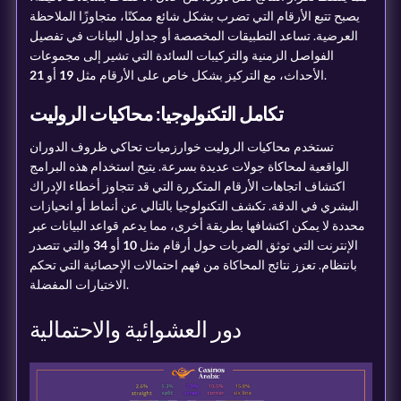
يصبح تتبع الأرقام التي تضرب بشكل شائع ممكنًا، متجاوزًا الملاحظة
العرضية. تساعد التطبيقات المخصصة أو جداول البيانات في تفصيل
الفواصل الزمنية والتركيبات السائدة التي تشير إلى مجموعات
.
الأحداث، مع التركيز بشكل خاص على الأرقام مثل
19
أو
21
تكامل التكنولوجيا: محاكيات الروليت
تستخدم محاكيات الروليت خوارزميات تحاكي ظروف الدوران
الواقعية لمحاكاة جولات عديدة بسرعة. يتيح استخدام هذه البرامج
اكتشاف اتجاهات الأرقام المتكررة التي قد تتجاوز أخطاء الإدراك
البشري في الدقة. تكشف التكنولوجيا بالتالي عن أنماط أو انحيازات
محددة لا يمكن اكتشافها بطريقة أخرى، مما يدعم قواعد البيانات عبر
الإنترنت التي توثق الضربات حول أرقام مثل
10
أو
34
والتي تتصدر
بانتظام. تعزز نتائج المحاكاة من فهم احتمالات الإحصائية التي تحكم
الاختيارات المفضلة.
دور العشوائية والاحتمالية