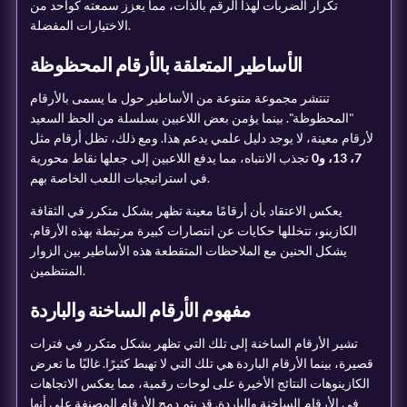
تكرار الضربات لهذا الرقم بالذات، مما يعزز سمعته كواحد من
الاختيارات المفضلة.
الأساطير المتعلقة بالأرقام المحظوظة
تنتشر مجموعة متنوعة من الأساطير حول ما يسمى بالأرقام
"المحظوظة". بينما يؤمن بعض اللاعبين بسلسلة من الحظ السعيد
لأرقام معينة، لا يوجد دليل علمي يدعم هذا. ومع ذلك، تظل أرقام مثل
7، 13، و0
تجذب الانتباه، مما يدفع اللاعبين إلى جعلها نقاط محورية
في استراتيجيات اللعب الخاصة بهم.
يعكس الاعتقاد بأن أرقامًا معينة تظهر بشكل متكرر في الثقافة
الكازينو، تتخللها حكايات عن انتصارات كبيرة مرتبطة بهذه الأرقام.
يشكل الحنين مع الملاحظات المتقطعة هذه الأساطير بين الزوار
المنتظمين.
مفهوم الأرقام الساخنة والباردة
تشير الأرقام الساخنة إلى تلك التي تظهر بشكل متكرر في فترات
قصيرة، بينما الأرقام الباردة هي تلك التي لا تهبط كثيرًا. غالبًا ما تعرض
الكازينوهات النتائج الأخيرة على لوحات رقمية، مما يعكس الاتجاهات
في الأرقام الساخنة والباردة. قد يتم دمج الأرقام المصنفة على أنها