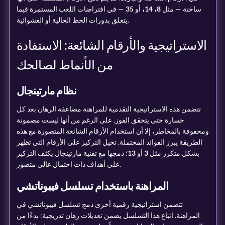
ساخنة — مثل
8، 14،
أو
35
— في افتراضات اللعب المستمرة فيما
يتعلق بدورات الحظ الحالية أو العشوائية.
الاستراتيجية والأرقام الشائعة: الاستفادة
من الأنماط لصالحك
نظام مارتينجال
تتضمن هذه الاستراتيجية التقدمية للمراهنة مضاعفة الرهان بعد كل
خسارة حتى يتحقق الفوز. على الرغم من أنها ليست مضمونة
ومحفوفة بالمخاطر، إلا أن استخدام الأرقام الشائعة المتصورة مع هذه
الطريقة يبرز الفوائد المحتملة. تخيل التركيز على الأرقام التي تظهر
بشكل متكرر مثل
3
أو
13
؛ دمجها مع تقنية مارتينجال يكثف التركيز
على أهداف ذات احتمال عالي متصور.
المراهنة باستخدام تسلسل فيبوناتشي
تتضمن استراتيجية رقمية أخرى دمج تسلسل فيبوناتشي في
المراهنة. اتباع هذا التسلسل يضمن تعديلات رهان تدريجية: بدءًا من