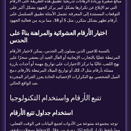
مبالغ صغيرة وزيادة الرهانات تدريجياً. تطبيق هذه الطريقة على الأرقام
التي تم الإبلاغ عن تكرارها بشكل كبير يركز الجهود بشكل أكبر على
التوقعات المستندة إلى المعرفة. تشمل الأمثلة تطبيق التسلسل على
، مما يزيد من فعالية الجهود.
أرقام تظهر بشكل متكرر، مثل
5
أو
18
اختيار الأرقام العشوائية والمراهنة بناءً على
الحدس
بالنسبة للاعبين الذين يميلون إلى الحدس، يمكن لاختيار الأرقام
المرتبطة عقليًا بالتجارب الإيجابية أو الفأل الجيد أن يضفي سحرًا على
نهج اللعب. غالبًا ما تركز الاختيارات على تواريخ مهمة أو أحداث بارزة
ممثلة بأرقام مثل
7، 22،
أو تواريخ الميلاد المرتبطة بالأرقام. دمج
الميل الشخصي مع التكرارات الإحصائية الحادة يعزز الغرائز المجردة
ضد الواقع الحالي.
تتبع الأرقام واستخدام التكنولوجيا
استخدام جداول تتبع الأرقام
توجد مجموعة متنوعة من الأدوات لجمع البيانات في الوقت الفعلي،
مما يلتقط تكرار النتائج لكل دورة. من خلال الاحتفاظ بسجلات دقيقة،