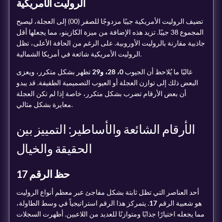
الروليت الأمريكية
تضيف الروليت الأمريكية جيبًا مزدوجًا للصفر (00) إلى العجلة، ليصبح
المجموع 38 جيبًا. تزيد هذه الإضافة من ميزة الكازينو، مما يجعلها أقل
جاذبية مقارنة بالروليت الأوروبية. على الرغم من الحافة الأعلى، تظل
الروليت الأمريكية شائعة في أمريكا الشمالية.
غالبًا ما يُلاحظ أن الجيوب
0، 28، و29
تظهر بشكل متكرر، ويعزى
البعض ذلك إلى توازن العجلة أو العيوب التصميمية الطفيفة. قد يبدو
أن بعض الأرقام تضرب بشكل متكرر، خاصة إذا لم تكن العجلة
معايرة بشكل مثالي.
الأرقام الشائعة والأساطير: التمييز بين
الحقيقة والخيال
حظ الرقم 17
أحد العناصر التي تظل ثابتة بشكل مفاجئ عبر معظم أنواع الروليت
هو شعبية الرقم
17
. يتمركز هذا الرقم استراتيجياً في وسط الطاولة،
مما يجعله اختيارًا جذابًا ومتوازنًا للعديد من اللاعبين. أظهرت السجلات