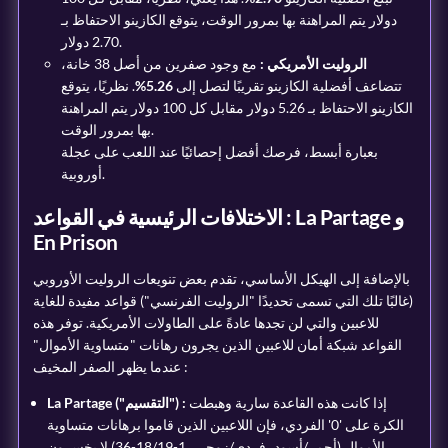
دولار يتم المراهنة بها بمرور الوقت، يتوقع الكازينو الاحتفاظ بـ
2.70 دولار.
الروليت الأمريكي :
مع وجود صفرين من أصل 38 خانة،
تتضاعف أفضلية الكازينو تقريبًا لتصل إلى
5.26%
. نظريًا، يتوقع
الكازينو الاحتفاظ بـ 5.26 دولار مقابل كل 100 دولار يتم المراهنة
بها بمرور الوقت.
بعبارة أبسط، فرصك أفضل إحصائيًا عند اللعب على عجلة
أوروبية.
الاختلافات الرئيسية في القواعد : La Partage و
En Prison
بالإضافة إلى الهيكل الأساسي، تقدم بعض تنويعات الروليت الأوروبي
(غالبًا تلك التي تسمى تحديدًا "الروليت الفرنسي") قواعد مفيدة للغاية
للاعبين والتي لن تجدها عادةً على الطاولات الأمريكية. توفر هذه
القواعد شبكة أمان للاعبين الذين يجرون رهانات "متساوية الأموال"
عندما يظهر الصفر المخيف :
إذا كانت هذه القاعدة سارية وهبطت
La Partage ("التقسيم") :
الكرة على '0' الفردي، فإن اللاعبين الذين قاموا برهانات متساوية
الأموال (أحمر/أسود، فردي/زوجي، 1-18/19-36) لا يخسرون