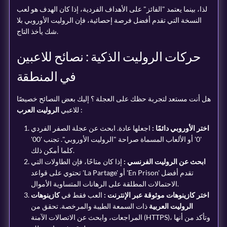
لذا، بينما يعتمد "الفائز" على الأهداف الفردية، إذا كان الهدف هو لعب
النسخة التي تقدم أفضل فرصة إحصائية، فإن الروليت الأوروبي بلا
شك يأخذ التاج.
حركات الروليت الذكية : نصائح للاعبين
في المنطقة
هل أنت مستعد لتجربة حظك على العجلة ؟ إليك بعض النصائح خصيصًا
:
للاعبي
الروليت العرب
اختر الأوروبي دائمًا :
اجعلها عادة. ابحث عن عجلة الصفر الفردي
'0' أو الألعاب المسماة صراحة "الروليت الأوروبي". تجنب '00'
كلما أمكن ذلك.
ابحث عن الروليت الفرنسي :
إذا كان متاحًا، فإن الطاولات التي
تحتوي على قواعد 'La Partage' أو 'En Prison' تقدم أفضل
الاحتمالات المطلقة على الرهانات المتساوية الأموال.
اختر كازينوهات موثوقة عبر الإنترنت :
العب فقط في
كازينوهات
الروليت العربية
ذات السمعة الطيبة والمرخصة. تحقق من
المراجعات، وابحث عن الاتصالات الآمنة (HTTPS)، وتأكد من أنها