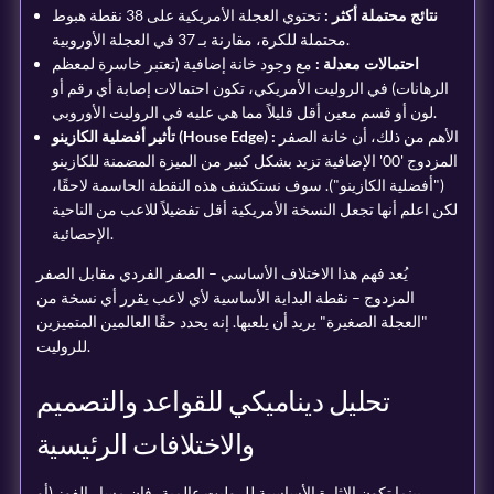
نتائج محتملة أكثر :
تحتوي العجلة الأمريكية على 38 نقطة هبوط
محتملة للكرة، مقارنة بـ 37 في العجلة الأوروبية.
احتمالات معدلة :
مع وجود خانة إضافية (تعتبر خاسرة لمعظم
الرهانات) في الروليت الأمريكي، تكون احتمالات إصابة أي رقم أو
لون أو قسم معين أقل قليلاً مما هي عليه في الروليت الأوروبي.
الأهم من ذلك، أن خانة الصفر
تأثير أفضلية الكازينو (House Edge) :
المزدوج '00' الإضافية تزيد بشكل كبير من الميزة المضمنة للكازينو
("أفضلية الكازينو"). سوف نستكشف هذه النقطة الحاسمة لاحقًا،
لكن اعلم أنها تجعل النسخة الأمريكية أقل تفضيلاً للاعب من الناحية
الإحصائية.
يُعد فهم هذا الاختلاف الأساسي – الصفر الفردي مقابل الصفر
المزدوج – نقطة البداية الأساسية لأي لاعب يقرر أي نسخة من
"العجلة الصغيرة" يريد أن يلعبها. إنه يحدد حقًا العالمين المتميزين
للروليت.
تحليل ديناميكي للقواعد والتصميم
والاختلافات الرئيسية
بينما تكون الإثارة الأساسية للروليت عالمية، فإن مسار الفوز (أو