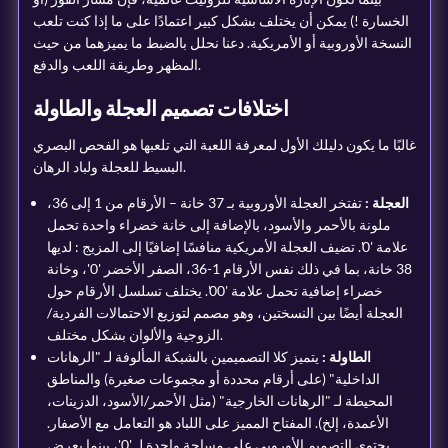
الخسارة !) يمكن أن يختلف بشكل كبير اعتمادًا على ما إذا كنت تلعب
النسخة الأوروبية أو الأمريكية. دعنا نحلل بالضبط ما يميزهما من حيث
المظهر وطريقة اللعب والدفع.
اختلافات تصميم العجلة والطاولة
غالبًا ما يكون دليلك الأول لمعرفة اللعبة التي تلعبها هو الفحص البصري
البسيط للعجلة ولباد الرهان.
العجلة :
تفتخر العجلة الأوروبية بـ 37 خانة – الأرقام من 1 إلى 36،
ملونة بالأحمر والأسود، بالإضافة إلى خانة خضراء واحدة تحمل
علامة '0'. تضيف العجلة الأمريكية منافسًا إضافيًا إلى المزيج : لديها
38 خانة، بما في ذلك نفس الأرقام 1-36، الصفر الأخضر '0'، وخانة
خضراء إضافية تحمل علامة '00'. يختلف تسلسل الأرقام حول
العجلة أيضًا بين النسختين، وهو مصمم لتوزيع الاحتمالات الفردية/
الزوجية والألوان بشكل مختلف.
الطاولة :
يتميز كلا التصميمين بالشبكة المألوفة لـ "الرهانات
الداخلية" (على أرقام محددة أو مجموعات صغيرة) والمناطق
المحيطة لـ "الرهانات الخارجية" (مثل الأحمر/الأسود، الدزينات،
الأعمدة، إلخ). المفتاح المميز على اللباد هو التعامل مع الأصفار.
يحتوي التصميم الأوروبي على مساحة واحدة لـ '0'، بينما يعرض