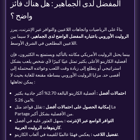
المفضل لدى الجماهير : هل هناك فائز
واضح ؟
بناءً على الرياضيات واتجاهات اللاعبين والتوافر عبر الإنترنت، يبرز
الروليت الأوروبي باعتباره المفضل الواضح لدى الجماهير
، لا سيما بين
اللاعبين المطلعين في الشرق الأوسط.
بينما يحتل الروليت الأمريكي مكانته بالتأكيد ويستمتع به الكثيرون، فإن
أفضلية الكازينو الأعلى بكثير تمثل عيبًا كبيرًا لأي شخص يلعب بشكل
استراتيجي أو يتطلع إلى زيادة وقت اللعب وعوائده المحتملة إلى
أقصى حد. مزايا الروليت الأوروبي ببساطة مقنعة للغاية بحيث لا
يمكن تجاهلها :
احتمالات أفضل :
أفضلية الكازينو البالغة 2.70% أكثر جاذبية بكثير
من 5.26%.
إمكانية الحصول على احتمالات أفضل :
تقلل قواعد مثل La
Partage من الأفضلية بشكل أكبر.
التوافر الواسع عبر الإنترنت :
يسهل العثور عليه في أفضل
.
كازينوهات الروليت العربية
يعكس فهمًا عالميًا للقيمة في ألعاب الكازينو.
تفضيل اللاعب :