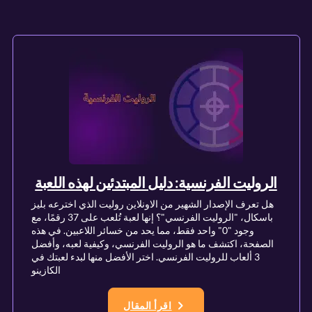
الروليت الفرنسية: دليل المبتدئين لهذه اللعبة
هل تعرف الإصدار الشهير من الاونلاين روليت الذي اخترعه بليز
باسكال، "الروليت الفرنسي"؟ إنها لعبة تُلعب على 37 رقمًا، مع
وجود "0" واحد فقط، مما يحد من خسائر اللاعبين. في هذه
الصفحة، اكتشف ما هو الروليت الفرنسي، وكيفية لعبه، وأفضل
3 ألعاب للروليت الفرنسي. اختر الأفضل منها لبدء لعبتك في
الكازينو
اقرأ المقال