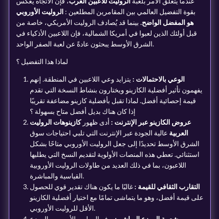
عندما يتعلق الأمر بلعبة
الروليت للاعبين العرب
، فإن الاتجاه يعكس
بقوة التفضيل العالمي بين المقامرين المطلعين :
الروليت الأوروبي
هو المفضل الواضح.
بينما قد يُصادف الروليت الأمريكي، خاصة من
قبل أولئك الذين لعبوا في أمريكا الشمالية، فإن اللاعبين الأذكياء في
الشرق الأوسط يبحثون عادةً عن لعبة الصفر الواحد.
لماذا هذا التفضيل ؟
الوعي بالاحتمالات :
يتزايد وعي اللاعبين في المنطقة. إنهم
يفهمون تأثير أفضلية الكازينو ويختارون بنشاط النسخة التي تقدم
قيمة إحصائية أفضل. لماذا تقبل بأفضلية كازينو مضاعفة تقريبًا
إذا كان هناك بديل أفضل متاح بسهولة ؟
عروض الكازينو عبر الإنترنت :
أدى ظهور
كازينوهات الروليت
العربية
عالية الجودة عبر الإنترنت التي تلبي احتياجات سوق
الشرق الأوسط تحديدًا إلى جعل الروليت الأوروبي متاحًا بشكل
استثنائي. تعطي هذه المنصات الأولوية لتقديم النسخ التي يطلبها
اللاعبون، بما في ذلك العديد من طاولات الروليت الأوروبية
القياسية والمباشرة.
التقارب الثقافي للقيمة :
غالبًا ما يكون هناك تقدير قوي للحصول
على قيمة أفضل، وهو ما يتماشى تمامًا مع اختيار أفضلية الكازينو
الأقل للروليت الأوروبي.
شعبية الموزع المباشر :
يوفر الروليت الأوروبي بالموزع