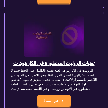
تقنيات الروليت المحظورة في الكازينوهات
الروليت في الكازينو هي لعبة تعتمد بالكامل على الحظ حيث لا
توجد استراتيجية تضمن الفوز دائمًا. ومع ذلك، يسعى العديد من
اللاعبين باستمرار لاكتشاف تقنيات جديدة لتعزيز فرصهم. كعاشق
لهذا النوع من الألعاب، يجب أن تكون على دراية بالتقنيات
المحظورة في الاونلاين روليت او في اللعبة التقليدية، أي تلك
اقرأ المقال