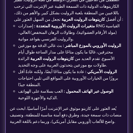
الكازينوهات الدولية ذات السمعة الطيبة عبر الإنترنت التي ترحب
باللاعبين من المنطقة بلعبة الروليت بشكل كبير. والأهم من ذلك،
تجعل من السهل العثور على :
أن أفضل
كازينوهات الروليت العربية
متغيرات الروليت الأوروبية المتعددة :
إصدارات RNG القياسية
(مولد الأرقام العشوائية)، وطاولات الرهان المنخفض/العالي،
والروليت الفرنسي بقواعد مواتية.
الروليت الأوروبي بالموزع المباشر :
بث عالي الدقة مع موزعين
محترفين، غالبًا ما يكون متاحًا على مدار الساعة طوال أيام
الأسبوع. تقدم العديد من
كازينوهات الروليت العربية
الرائدة
طاولات مع موزعين يتحدثون العربية على وجه التحديد.
الروليت الأمريكي :
عادة ما يكون متاحًا أيضًا، ولكنه عادةً أقل
بروزًا من الخيارات الأوروبية على المواقع التي تلبي احتياجات
المنطقة جيدًا.
الوصول عبر الهاتف المحمول :
العب بسلاسة على الهواتف
الذكية والأجهزة اللوحية.
يُعد العثور على كازينو موثوق عبر الإنترنت أمرًا أساسيًا. ابحث عن
منصات ذات سمعة جيدة، وطرق دفع آمنة مناسبة للمنطقة، وتصنيف
واضح للألعاب (أوروبي مقابل أمريكي)، وربما دعم باللغة العربية.