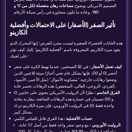
التصميم الأمريكي بوضوح
مساحات رهان منفصلة لكل من '0' و
، وعادة ما تكون متجاورة في رأس شبكة الأرقام.
'00'
تأثير الصفر (الأصفار) على الاحتمالات وأفضلية
الكازينو
هذه الخانات الخضراء الصغيرة ليست مجرد للعرض؛ إنها المحرك الذي
يقود ميزة الكازينو، المعروفة باسم "أفضلية الكازينو". إليك كيف تؤثر
على لعبتك :
كيف تعمل الأصفار :
في كلا النسختين، عندما تهبط الكرة على صفر
أخضر (0 أو 00)، فإنها بشكل عام تعني أخبارًا سيئة للاعبين الذين
وضعوا رهانات خارجية "متساوية الأموال" (مثل الأحمر، الأسود،
الفردي، الزوجي، العالي، المنخفض). هذه الرهانات تخسر عادة.
الفرق الحاسم :
نظرًا لأن الروليت الأمريكي يحتوي على خانتين (0
و 00) تتسببان في خسارة هذه الرهانات الشائعة، مقارنة بخانة
واحدة فقط (0) في الروليت الأوروبي، فإن ميزة الكازينو تزداد
بشكل كبير.
هذا الفرق قابل للقياس الكمي.
حساب الأفضلية :
الروليت الأوروبي :
مع وجود صفر واحد فقط من أصل 37 خانة،
تبلغ أفضلية الكازينو
2.70%
. هذا يعني، نظريًا، مقابل كل 100