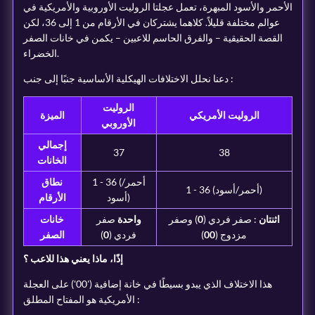
الأحمر والأسود المبهرة، تعمل عجلتا الروليت الأوروبية والأمريكية في
عوالم مختلفة قليلاً. كلاهما يشتركان في الأرقام من 1 إلى 36، لكن
القصة الحقيقية – والفرق الحاسم للاعبين – يكمن في خانات الصفر
الخضراء.
دعنا نحلل الاختلافات الهيكلية الأساسية جنبًا إلى جنب :
الروليت
الروليت الأمريكي
الميزة
الأوروبي
إجمالي
37
38
الخانات
1 - 36 (أحمر/
نطاق
1 - 36 (أحمر/أسود)
أسود)
الأرقام
اثنتان
: صفر فردي (
0
) وصفر
واحدة
صفر
خانات
مزدوج (
00
)
فردي (
0
)
الصفر
إذًا، ماذا يعني هذا للاعب ؟
هذا الاختلاف الذي يبدو بسيطًا في خانة إضافية ('00') على العجلة
الأمريكية هو المفتاح المطلق :