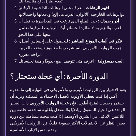
تقدم طرق دفع مناسبة لك.
افهم الرهانات :
تعرف على الرهانات الداخلية (الأرقام)
والرهانات الخارجية (الألوان، الدزينات، إلخ) ودفعاتها واحتمالاتها.
أدر رصيدك :
حدد المبلغ الذي ترغب في المخاطرة به قبل أن
تلعب، والتزم به. لا تطارد الخسائر أبدًا. الروليت للترفيه؛ تعامل
معها على هذا النحو.
فكر في ألعاب الموزع المباشر :
للحصول على إحساس أصيل،
جرب الروليت الأوروبي المباشر، ربما مع موزع يتحدث العربية
لراحة معززة.
اعرف متى تتوقف. ضع حدودًا زمنية لجلساتك.
العب بمسؤولية :
الدورة الأخيرة : أي عجلة ستختار ؟
يعود الاختيار بين الروليت الأوروبي والأمريكي في النهاية إلى ما تقدره
أكثر. إذا كنت تعطي الأولوية لأفضل الاحتمالات الممكنة وتريد أن
يستمر رصيدك لفترة أطول، فإن عجلة
الروليت الأوروبي
ذات الصفر
الواحد هي الخيار المتفوق رياضيًا والمفضل بأغلبية ساحقة، خاصة بين
اللاعبين الأذكياء في الشرق الأوسط. إذا كنت تبحث ببساطة عن دورة
بغض النظر عن الاحتمالات الأكثر صعوبة قليلاً، فإن الروليت الأمريكي
يقدم نفس الإثارة الأساسية.