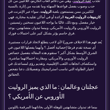
تجذب
لعبة الروليت
، وهي من دعائم ألعاب الكازينو، اللاعبين من كل
حدب وصوب بفضل قواعدها السهلة وما تقدمه من إثارة. بالنسبة
للكثيرين ممن يستمتعون بلعبة
الروليت
، سواء عبر الإنترنت في
كازينوهات الروليت العربية
الرائدة أو في أماكن تقليدية مختارة، فهي
خيار مفضل. ومع ذلك، غالبًا ما يواجه اللاعبون نسختين رئيسيتين :
الروليت الأوروبي والروليت الأمريكي. وبينما تبدوان متشابهتين، يوجد
فرق حاسم يؤثر بشكل كبير على احتمالات فوزك.
يُعد فهم هذا الاختلاف ضروريًا لأي لاعب يتطلع لاتخاذ قرارات مستنيرة.
أي نسخة تقدم فرصًا إحصائية أفضل ؟ وأيهما يفضلها اللاعبون في
الشرق الأوسط بشكل أكبر ؟ ستقوم هذه المقالة بتفصيل خصائص
الروليت الأوروبي والأمريكي، ومقارنة احتمالاتهما مباشرة،
واستكشاف اتجاهات اللعب الإقليمية، وتقديم رؤى لمساعدتك في
اختيار الطاولة التي تناسب استراتيجيتك وتفضيلاتك. دعنا نتفحص
الحقائق.
عجلتان وعالمان : ما الذي يميز الروليت
الأوروبي عن الأمريكي ؟
بينما قد تبدوان متشابهتين للوهلة الأولى بخاناتهما المرقمة باللونين