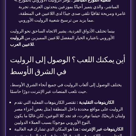
المباشر، والذي يتميز أحيانًا بموزعين يتحدثون العربية، تجربة
غامرة ومريحة ثقافيًا تلقى صدى جيدًا لدى اللاعبين في المنطقة،
مما يزيد من ترسيخ شعبية الروليت الأوروبي.
بينما تختلف الأذواق الفردية، يشير الاتجاه الساحق نحو الروليت
الأوروبي باعتباره الخيار المفضل للاعبين المميزين من
الروليت
.
للاعبين العرب
أين يمكنك اللعب ؟ الوصول إلى الروليت
في الشرق الأوسط
يختلف الوصول إلى ألعاب الروليت في جميع أنحاء الشرق الأوسط،
حيث تلعب المنصات عبر الإنترنت دورًا حاسمًا.
الكازينوهات التقليدية :
تقتصر الكازينوهات الفعلية التي تقدم
الروليت على مواقع محددة داخل المنطقة (مثل بعض أجزاء مصر
ولبنان تاريخيًا). حيثما توفرت، قد تجد كلا النوعين، لكن غالبًا ما يكون
النوع الأوروبي موجودًا بسبب العملاء الدوليين.
الكازينوهات عبر الإنترنت :
هذا هو المكان الذي تشارك فيه الغالبية
العظمى من اللاعبين في الشرق الأوسط في لعبة الروليت. تتميز