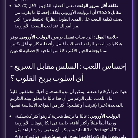
تكلفة أقل بمرور الوقت :
تعني أفضلية الكازينو الأقل (2.70%
مقابل 5.26%) أن الروليت الأوروبي يكلف إحصائيًا ما يقرب من
نصف تكلفة اللعب على المدى الطويل. نظريًا، تحتفظ بجزء أكبر
من أموالك عند لعب النسخة الأوروبية.
خلاصة القول :
الرياضيات تفضل بوضوح
الروليت الأوروبي
. يوفر
هيكلها ذو الصفر الواحد احتمالات أفضل وأفضلية كازينو أقل بكثير،
مما يجعله الخيار الأكثر ذكاءً من الناحية الإحصائية للاعبين.
إحساس اللعب : السلس مقابل السريع -
أي أسلوب يربح القلوب ؟
بعيدًا عن الأرقام الصعبة، يمكن أن تبدو النسختان أحيانًا مختلفتين قليلاً
أثناء اللعب، على الرغم من أن هذا غالبًا ما يتعلق ببيئة الكازينو
المحددة (عبر الإنترنت أو تقليدي) أكثر من القواعد الأساسية نفسها.
الروليت الأوروبي :
غالبًا ما يرتبط بتجربة كازينو أكثر كلاسيكية،
وربما أبطأ قليلاً وأكثر أناقة، خاصة في الكازينوهات الأوروبية
التقليدية. يمكن أن يضيف وجود قواعد مثل 'La Partage' أو 'En
Prison' على بعض الطاولات (خاصة النسخ الفرنسية) طبقة إضافية