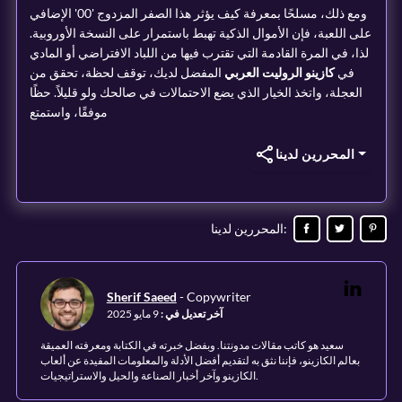
ومع ذلك، مسلحًا بمعرفة كيف يؤثر هذا الصفر المزدوج '00' الإضافي
على اللعبة، فإن الأموال الذكية تهبط باستمرار على النسخة الأوروبية.
لذا، في المرة القادمة التي تقترب فيها من اللباد الافتراضي أو المادي
في
كازينو الروليت العربي
المفضل لديك، توقف لحظة، تحقق من
العجلة، واتخذ الخيار الذي يضع الاحتمالات في صالحك ولو قليلاً. حظًا
موفقًا، واستمتع
المحررين لدينا
:
المحررين لدينا
Sherif Saeed
-
Copywriter
آخر تعديل في
:
9 مايو 2025
سعيد هو كاتب مقالات مدونتنا. وبفضل خبرته في الكتابة ومعرفته العميقة
بعالم الكازينو، فإننا نثق به لتقديم أفضل الأدلة والمعلومات المفيدة عن ألعاب
الكازينو وآخر أخبار الصناعة والحيل والاستراتيجيات.