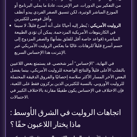
من التفكير بين الدورات. عبر الإنترنت، عادةً ما يملي البرنامج أو
الموزع المباشر الوتيرة، لكن تنسيق الصفر الفردي يبدو أنظف
وأقل فوضى للكثيرين.
الروليت الأمريكي :
يُنظر إليه أحيانًا على أنه أسرع قليلاً، لا سيما
في الكازينوهات الأمريكية المزدحمة. يمكن أن تؤدي الطبيعة
المباشرة (قواعد خاصة أقل للقلق بشأنها) والصفر المزدوج إلى
حسم أسرع قليلاً للرهانات. غالبًا ما يعكس الروليت الأمريكي عبر
الإنترنت هذا الإحساس السريع.
في النهاية، "الإحساس" أمر شخصي. قد يستمتع بعض اللاعبين
بالتقلب الأعلى قليلاً والنتائج الواضحة للروليت الأمريكي، بينما يفضل
البعض الآخر المسار الأكثر سلاسة إحصائيًا والفروق الدقيقة المحتملة
للروليت الأوروبي. بالنسبة للكثيرين الذين يركزون فقط على اللعبة،
فإن الاختلاف في الإحساس يكون طفيفًا مقارنة بالاختلاف الكبير في
الاحتمالات.
اتجاهات الروليت في الشرق الأوسط :
ماذا يختار اللاعبون حقًا ؟