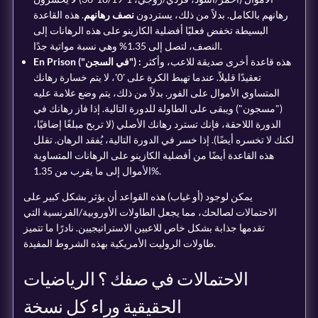
رهانهم بالكامل. بدلاً من ذلك، يستردون
نصف رهانهم
. هذه القاعدة
البسيطة تخفض فعليًا أفضلية الكازينو على هذه الرهانات إلى
النصف، لتصل إلى 1.35% وهي نسبة مواتية جدًا.
هذه قاعدة أخرى صديقة للاعب، وأكثر
En Prison ("في السجن") :
تعقيدًا قليلاً. عندما تهبط الكرة على '0'، لا يتم خسارة رهانك
المتساوي الأموال على الفور. بدلاً من ذلك، يتم وضع علامة عليه
("مسجون") ويبقى على الطاولة للدورة التالية. إذا فاز رهانك في
الدورة اللاحقة، فإنك تسترد رهانك الأصلي (لا تربح مبلغًا إضافيًا،
لكنك لا تخسره أيضًا). إذا خسر في الدورة التالية، يُفقد الرهان. تقلل
هذه القاعدة أيضًا من أفضلية الكازينو على الرهانات المتساوية
الأموال إلى ما يقرب من 1.35%.
يمكن لوجود (أو غياب) هذه القواعد أن يؤثر بشكل كبير على
الاحتمالات لصالحك، مما يجعل الطاولات الأوروبية/الفرنسية التي
تقدمها جذابة بشكل خاص للاعبين الاستراتيجيين. نادرًا ما تتميز
طاولات الروليت الأمريكية بهذه الشروط المفيدة.
الاحتمالات في صفك ؟ الرياضيات
الحقيقية وراء كل نسخة