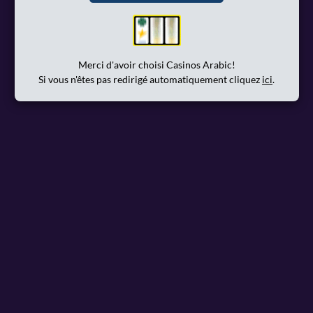
Merci d'avoir choisi
Casinos Arabic
!
Si vous n'êtes pas redirigé automatiquement cliquez
ici
.